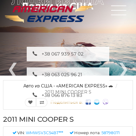
Лодки из США
+38 067 939 57 02
+38 063 025 96 21
Авто из США - «AMERICAN EXPRESS» 🚗
2011 MINI COOPER S
+38 066 876 13 83
Поделиться в:
2011 MINI COOPER S
VIN:
WMWSV3C54BT***
Номер лота:
58798071