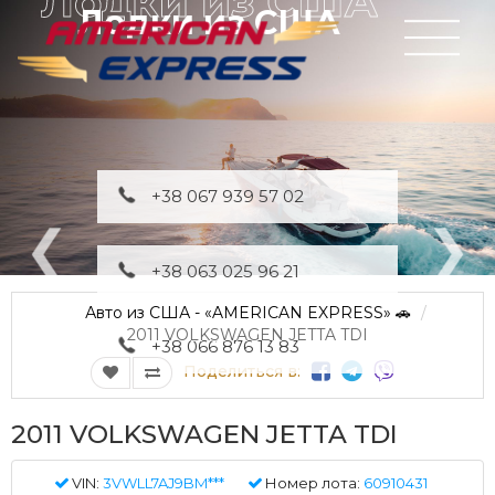
Лодки из США
+38 067 939 57 02
+38 063 025 96 21
Авто из США - «AMERICAN EXPRESS» 🚗
2011 VOLKSWAGEN JETTA TDI
+38 066 876 13 83
Поделиться в:
2011 VOLKSWAGEN JETTA TDI
VIN:
3VWLL7AJ9BM***
Номер лота:
60910431