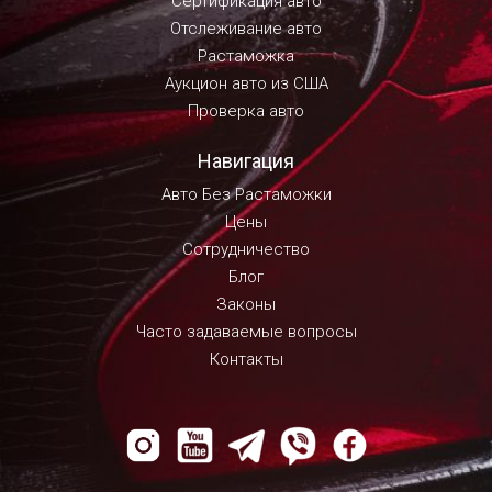
Сертификация авто
Отслеживание авто
Растаможка
Аукцион авто из США
Проверка авто
Навигация
Авто Без Растаможки
Цены
Сотрудничество
Блог
Законы
Часто задаваемые вопросы
Контакты