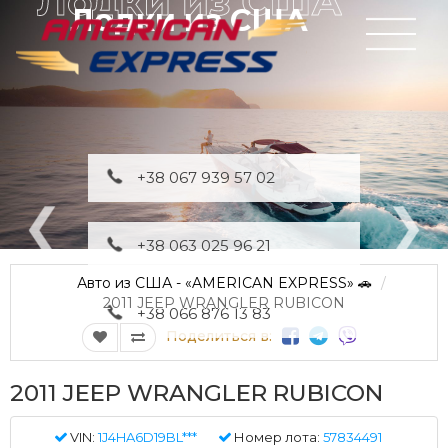
Лодки из США
+38 067 939 57 02
+38 063 025 96 21
Авто из США - «AMERICAN EXPRESS» 🚗
2011 JEEP WRANGLER RUBICON
+38 066 876 13 83
Поделиться в:
2011 JEEP WRANGLER RUBICON
VIN:
1J4HA6D19BL***
Номер лота:
57834491