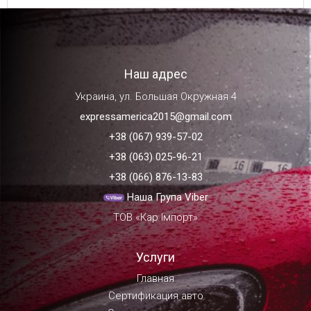
Наш адрес
Украина, ул. Большая Окружная 4
expressamerica2015@gmail.com
+38 (067) 939-57-02
+38 (063) 025-96-21
+38 (066) 876-13-83
Наша Група Viber
ТОВ «Кар Імпорт»
Услуги
Главная
Сертификация авто