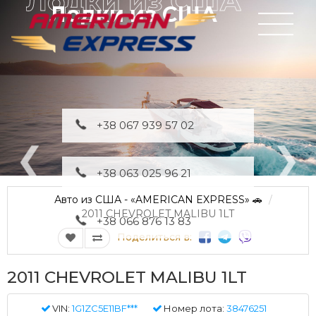
Лодки из США
+38 067 939 57 02
+38 063 025 96 21
Авто из США - «AMERICAN EXPRESS» 🚗
2011 CHEVROLET MALIBU 1LT
+38 066 876 13 83
Поделиться в:
2011 CHEVROLET MALIBU 1LT
VIN:
1G1ZC5E11BF***
Номер лота:
38476251