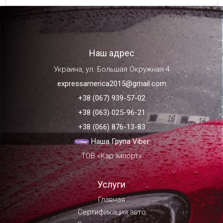
Наш адрес
Украина, ул. Большая Окружная 4
expressamerica2015@gmail.com
+38 (067) 939-57-02
+38 (063) 025-96-21
+38 (066) 876-13-83
Наша Група Viber
ТОВ «Кар Імпорт»
Услуги
Главная
Сертификация авто