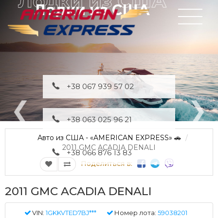
Лодки из США
+38 067 939 57 02
+38 063 025 96 21
Авто из США - «AMERICAN EXPRESS» 🚗
2011 GMC ACADIA DENALI
+38 066 876 13 83
Поделиться в:
2011 GMC ACADIA DENALI
VIN:
1GKKVTED7BJ***
Номер лота:
59038201