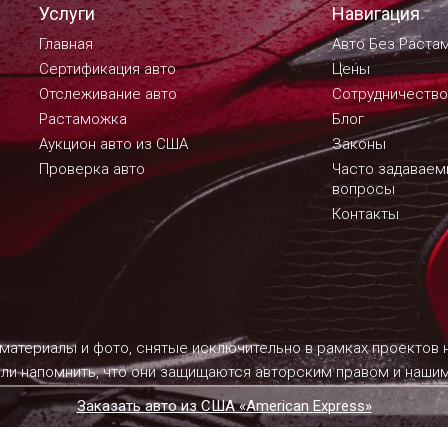
Услуги
Навигация
Главная
Авто Без Раста
Сертификация авто
Цены
Отслеживание авто
Сотрудничество
Растаможка
Блог
Аукцион авто из США
Законы
Проверка авто
Часто задавае
вопросы
Контакты
 материалы и фото, снятые исключительно в рамках проектов
ели напомнить, что они защищаются авторским правом и наш
Заказать авто из США «American Express»