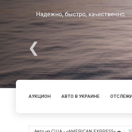
Надежно, быстро, качественно.
АУКЦИОН
АВТО В УКРАИНЕ
ОТСЛЕЖИ
Авто из США - «AMERICAN EXPRESS» 🚗
2