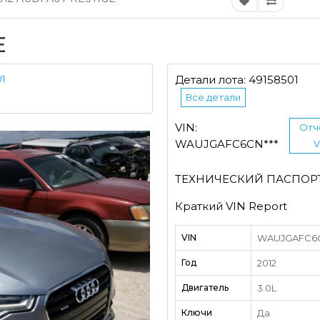
E
1
Детали лота: 49158501
Все детали
VIN:
Отч
WAUJGAFC6CN***
V
ТЕХНИЧЕСКИЙ ПАСПОР
Краткий VIN Report
VIN
WAUJGAFC6CN
Год
2012
Двигатель
3.0L
Ключи
Да