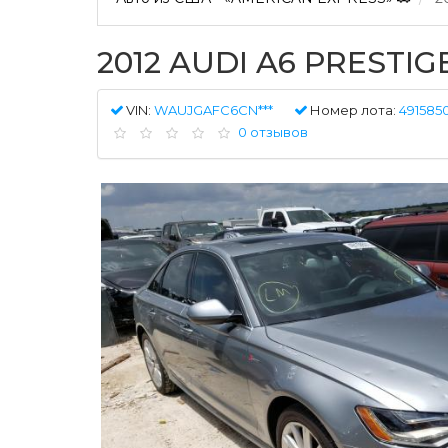
2012 AUDI A6 PRESTIG
VIN:
WAUJGAFC6CN***
Номер лота:
4915850
0 отзывов