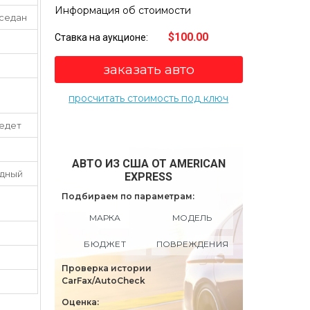
Информация об стоимости
 седан
$100.00
Ставка на аукционе:
заказать авто
просчитать стоимость под ключ
 едет
АВТО ИЗ США ОТ AMERICAN
дный
EXPRESS
Подбираем по параметрам:
МАРКА
МОДЕЛЬ
БЮДЖЕТ
ПОВРЕЖДЕНИЯ
Проверка истории
CarFax/AutoCheck
Оценка: