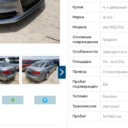
Кузов
4-х дверный
Марка
AUDI
Модель
A6 PRESTIG
Основные
Градом
повреждения
Особенности
Заводится и
Площадка
TX - AUSTIN
Привод
Полноприво
Пробег
Да
подтверждён
Топливо
Бензин
Трансмиссия
Автомат
Пробег
147.960 км