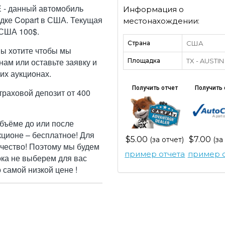
 - данный автомобиль
Информация о
дке Copart в США. Текущая
местонахождении:
 США 100$.
Страна
США
Вы хотите чтобы мы
ам или оставьте заявку и
Площадка
TX - AUSTIN
их аукционах.
Получить отчет
Получить 
траховой депозит от 400
бъёме до или после
кционе – бесплатное! Для
$5.00
$7.00
(за отчет)
(за
ачество! Поэтому мы будем
пример отчета
пример о
ока не выберем для вас
самой низкой цене !