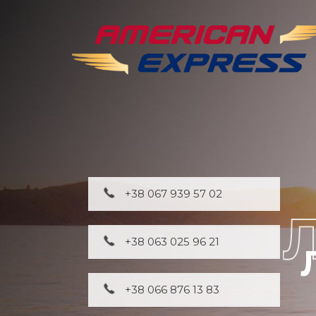
+38 067 939 57 02
+38 063 025 96 21
+38 066 876 13 83