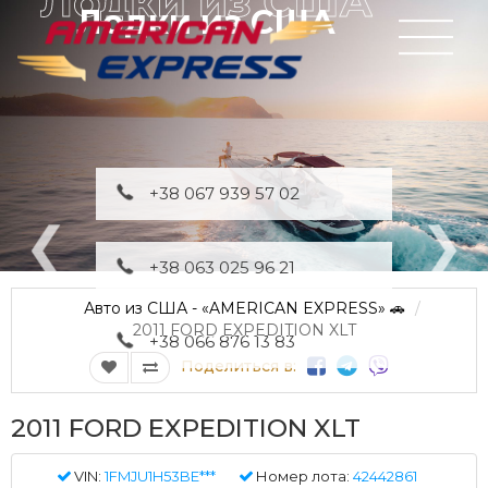
Лодки из США
+38 067 939 57 02
+38 063 025 96 21
Авто из США - «AMERICAN EXPRESS» 🚗
2011 FORD EXPEDITION XLT
+38 066 876 13 83
Поделиться в:
2011 FORD EXPEDITION XLT
VIN:
1FMJU1H53BE***
Номер лота:
42442861