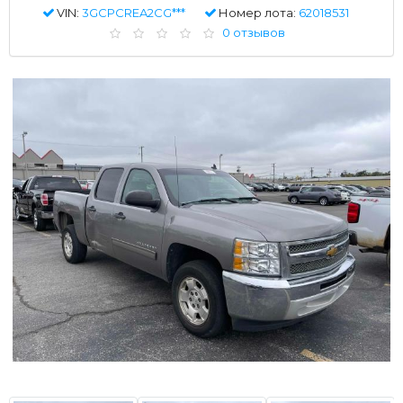
VIN:
3GCPCREA2CG***
Номер лота:
62018531
0 отзывов