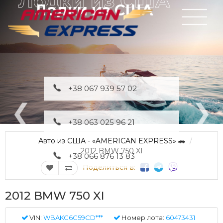
Лодки из США
+38 067 939 57 02
+38 063 025 96 21
Авто из США - «AMERICAN EXPRESS» 🚗
2012 BMW 750 XI
+38 066 876 13 83
Поделиться в:
2012 BMW 750 XI
VIN:
WBAKC6C59CD***
Номер лота:
60473431