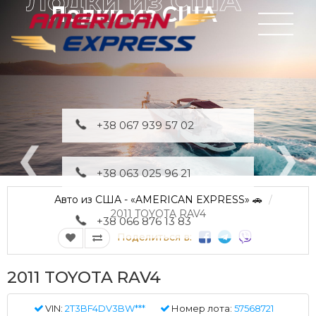
Лодки из США
+38 067 939 57 02
+38 063 025 96 21
Авто из США - «AMERICAN EXPRESS» 🚗
2011 TOYOTA RAV4
+38 066 876 13 83
Поделиться в:
2011 TOYOTA RAV4
VIN:
2T3BF4DV3BW***
Номер лота:
57568721