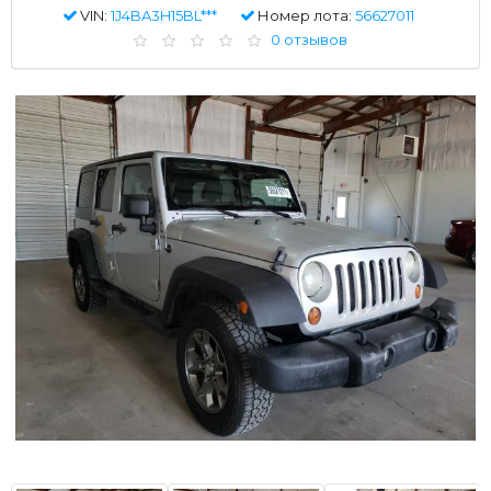
VIN:
1J4BA3H15BL***
Номер лота:
56627011
0 отзывов