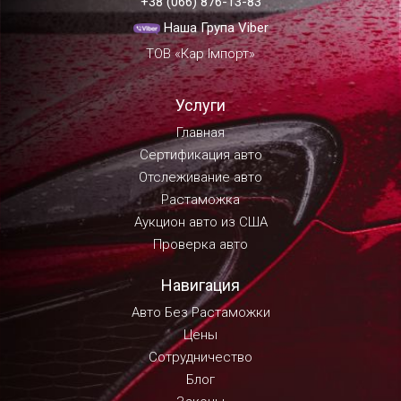
+38 (066) 876-13-83
Наша Група Viber
ТОВ «Кар Імпорт»
Услуги
Главная
Сертификация авто
Отслеживание авто
Растаможка
Аукцион авто из США
Проверка авто
Навигация
Авто Без Растаможки
Цены
Сотрудничество
Блог