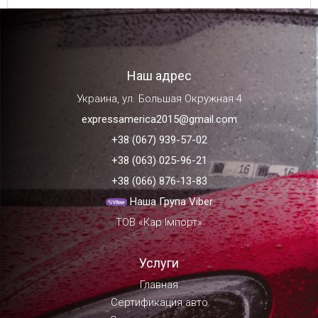
Наш адрес
Украина, ул. Большая Окружная 4
expressamerica2015@gmail.com
+38 (067) 939-57-02
+38 (063) 025-96-21
+38 (066) 876-13-83
Наша Група Viber
ТОВ «Кар Імпорт»
Услуги
Главная
Сертификация авто