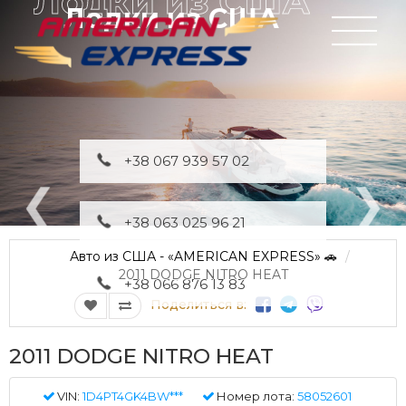
Лодки из США
+38 067 939 57 02
+38 063 025 96 21
Авто из США - «AMERICAN EXPRESS» 🚗
2011 DODGE NITRO HEAT
+38 066 876 13 83
Поделиться в:
2011 DODGE NITRO HEAT
VIN:
1D4PT4GK4BW***
Номер лота:
58052601