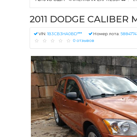
2011 DODGE CALIBER 
VIN:
1B3CB3HA0BD***
Номер лота:
5884774
0 отзывов