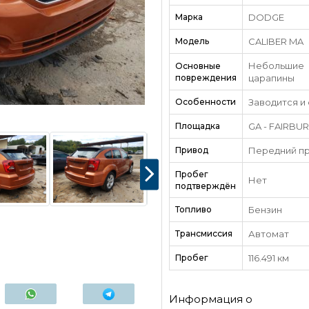
Марка
DODGE
Модель
CALIBER MA
Небольшие
Основные
повреждения
царапины
Особенности
Заводится и
Площадка
GA - FAIRBU
Привод
Передний п
Пробег
Нет
подтверждён
Топливо
Бензин
Трансмиссия
Автомат
Пробег
116.491 км
Информация о