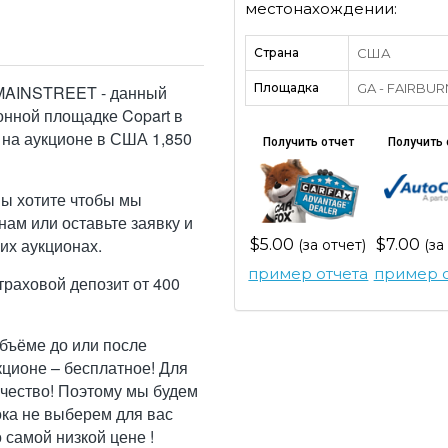
местонахождении:
Страна
США
Площадка
GA - FAIRBUR
MAINSTREET - данный
онной площадке Copart в
 на аукционе в США 1,850
Получить отчет
Получить 
Вы хотите чтобы мы
ам или оставьте заявку и
их аукционах.
$5.00
$7.00
(за отчет)
(за
пример отчета
пример о
траховой депозит от 400
бъёме до или после
кционе – бесплатное! Для
ачество! Поэтому мы будем
ока не выберем для вас
самой низкой цене !