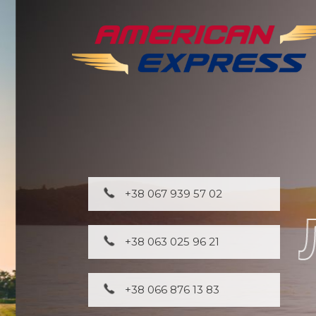
+38 067 939 57 02
+38 063 025 96 21
+38 066 876 13 83