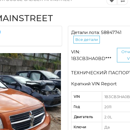
MAINSTREET
1
Детали лота: 58847741
Все детали
VIN:
Отч
1B3CB3HA0BD***
V
ТЕХНИЧЕСКИЙ ПАСПОР
Краткий VIN Report
VIN
1B3CB3HA0BD
Год
2011
Двигатель
2.0L
Ключи
Да