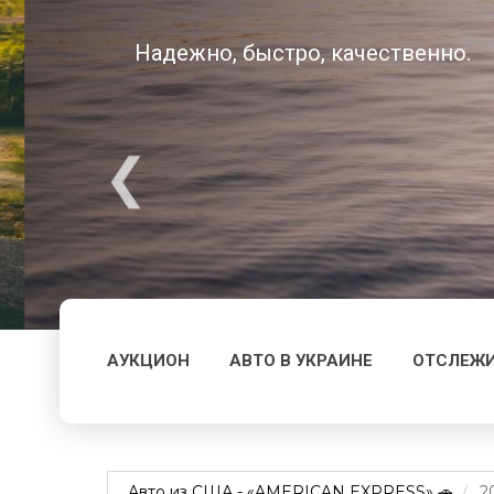
Надежно, быстро, качественно.
АУКЦИОН
АВТО В УКРАИНЕ
ОТСЛЕЖИ
Авто из США - «AMERICAN EXPRESS» 🚗
2