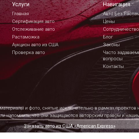
Услуги
Навигация
Главная
Авто Без Раста
Сертификация авто
Цены
Отслеживание авто
Сотрудничество
Растаможка
Блог
Аукцион авто из США
Законы
Проверка авто
Часто задавае
вопросы
Контакты
 материалы и фото, снятые исключительно в рамках проектов
ели напомнить, что они защищаются авторским правом и наш
Заказать авто из США «American Express»