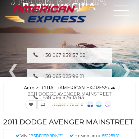
Лодки из США
+38 067 939 57 02
+38 063 025 96 21
Авто из США - «AMERICAN EXPRESS» 🚗
2011 DODGE AVENGER MAINSTREET
+38 066 876 13 83
Поделиться в:
2011 DODGE AVENGER MAINSTREET
VIN:
1B3BD1FB8BN***
Номер лота:
55225901