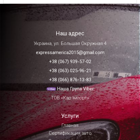
Наш адрес
Украина, ул. Большая Окружная 4
expressamerica2015@gmail.com
+38 (067) 939-57-02
+38 (063) 025-96-21
+38 (066) 876-13-83
Наша Група Viber
ТОВ «Кар Імпорт»
Услуги
Главная
Сертификация авто