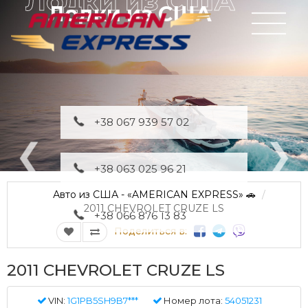
Лодки из США
+38 067 939 57 02
+38 063 025 96 21
Авто из США - «AMERICAN EXPRESS» 🚗
2011 CHEVROLET CRUZE LS
+38 066 876 13 83
Поделиться в:
2011 CHEVROLET CRUZE LS
VIN:
1G1PB5SH9B7***
Номер лота:
54051231