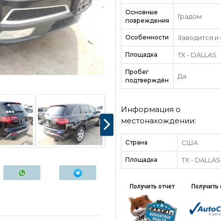
Основные
Градом
повреждения
Особенности
Заводится и
Площадка
TX - DALLAS
Пробег
Да
подтверждён
Информация о
местонахождении:
Страна
США
Площадка
TX - DALLAS
Получить отчет
Получить 