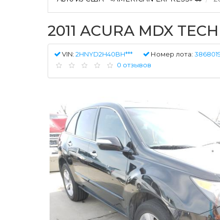
2011 ACURA MDX TEC
VIN:
2HNYD2H40BH***
Номер лота:
3868019
0 отзывов