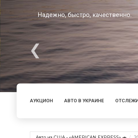
Надежно, быстро, качественно.
АУКЦИОН
АВТО В УКРАИНЕ
ОТСЛЕЖИ
Авто из США - «AMERICAN EXPRESS» 🚗
2