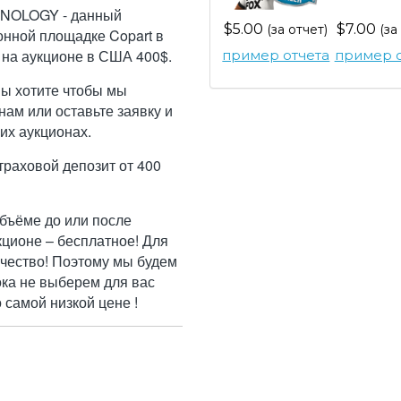
NOLOGY - данный
$5.00
$7.00
(за отчет)
(за
онной площадке Copart в
 на аукционе в США 400$.
пример отчета
пример о
Вы хотите чтобы мы
ам или оставьте заявку и
их аукционах.
траховой депозит от 400
бъёме до или после
кционе – бесплатное! Для
ачество! Поэтому мы будем
ока не выберем для вас
самой низкой цене !