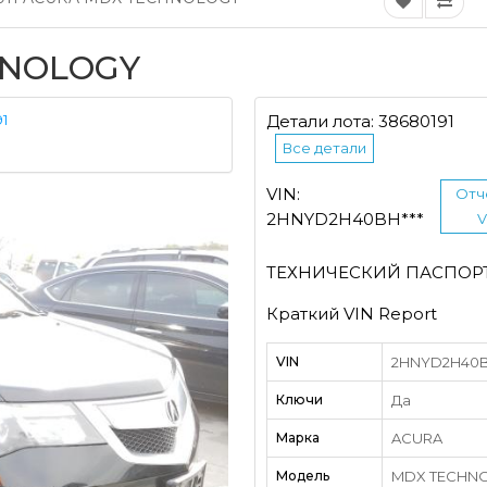
HNOLOGY
1
Детали лота: 38680191
Все детали
VIN:
Отч
2HNYD2H40BH***
V
ТЕХНИЧЕСКИЙ ПАСПОР
Краткий VIN Report
VIN
2HNYD2H40BH
Ключи
Да
Марка
ACURA
Модель
MDX TECHN