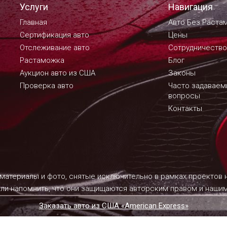
Услуги
Навигация
Главная
Авто Без Раста
Сертификация авто
Цены
Отслеживание авто
Сотрудничество
Растаможка
Блог
Аукцион авто из США
Законы
Проверка авто
Часто задавае
вопросы
Контакты
 материалы и фото, снятые исключительно в рамках проектов
ели напомнить, что они защищаются авторским правом и наш
Заказать авто из США «American Express»