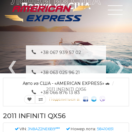
Лодки из США
+38 067 939 57 02
+38 063 025 96 21
Авто из США - «AMERICAN EXPRESS» 🚗
2011 INFINITI QX56
+38 066 876 13 83
Поделиться в:
2011 INFINITI QX56
VIN:
JN8AZ2NE6B9***
Номер лота:
58410651