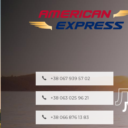
+38 067 939 57 02
+38 063 025 96 21
+38 066 876 13 83