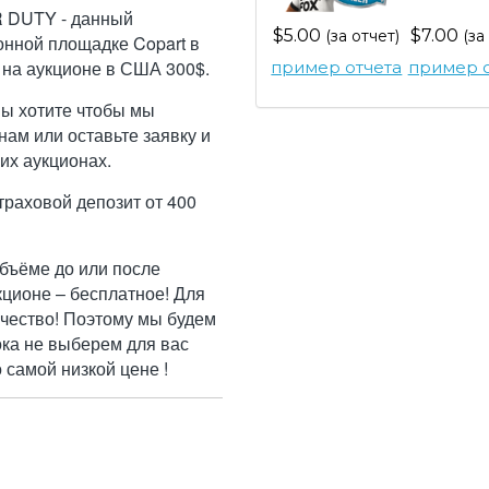
 DUTY - данный
$5.00
$7.00
(за отчет)
(за
онной площадке Copart в
 на аукционе в США 300$.
пример отчета
пример о
Вы хотите чтобы мы
ам или оставьте заявку и
их аукционах.
траховой депозит от 400
бъёме до или после
кционе – бесплатное! Для
ачество! Поэтому мы будем
ока не выберем для вас
самой низкой цене !