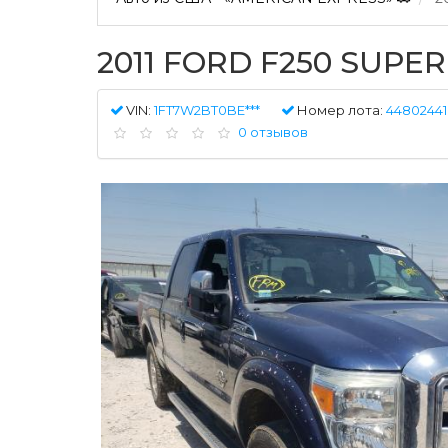
2011 FORD F250 SUPE
VIN:
1FT7W2BT0BE***
Номер лота:
44802441
0 отзывов