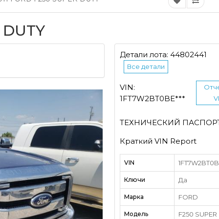
R DUTY
Детали лота: 44802441
Все детали
VIN:
Отч
1FT7W2BT0BE***
V
ТЕХНИЧЕСКИЙ ПАСПОР
Краткий VIN Report
VIN
1FT7W2BT0BE
Ключи
Да
Марка
FORD
Модель
F250 SUPER