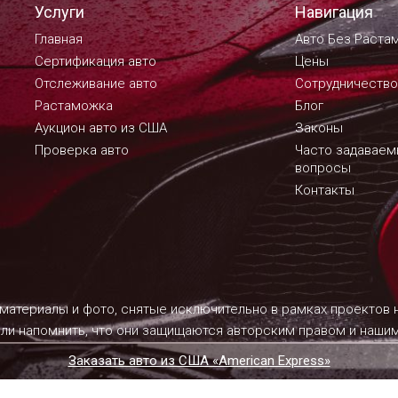
Услуги
Навигация
Главная
Авто Без Раста
Сертификация авто
Цены
Отслеживание авто
Сотрудничество
Растаможка
Блог
Аукцион авто из США
Законы
Проверка авто
Часто задавае
вопросы
Контакты
 материалы и фото, снятые исключительно в рамках проектов
ели напомнить, что они защищаются авторским правом и наш
Заказать авто из США «American Express»