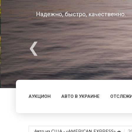
Надежно, быстро, качественно.
АУКЦИОН
АВТО В УКРАИНЕ
ОТСЛЕЖИ
Авто из США - «AMERICAN EXPRESS» 🚗
2