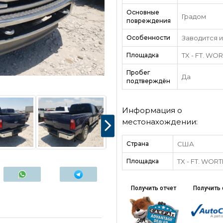
Основные
Градом
повреждения
Особенности
Заводится и
Площадка
TX - FT. WO
Пробег
Да
подтверждён
Информация о
местонахождении:
Страна
США
Площадка
TX - FT. WOR
Получить отчет
Получить 