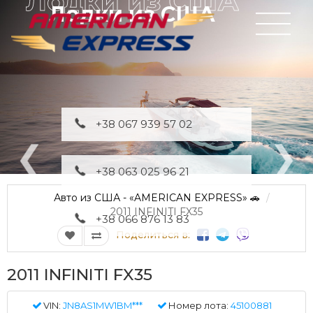
Лодки из США
+38 067 939 57 02
+38 063 025 96 21
Авто из США - «AMERICAN EXPRESS» 🚗
2011 INFINITI FX35
+38 066 876 13 83
Поделиться в:
2011 INFINITI FX35
VIN:
JN8AS1MW1BM***
Номер лота:
45100881