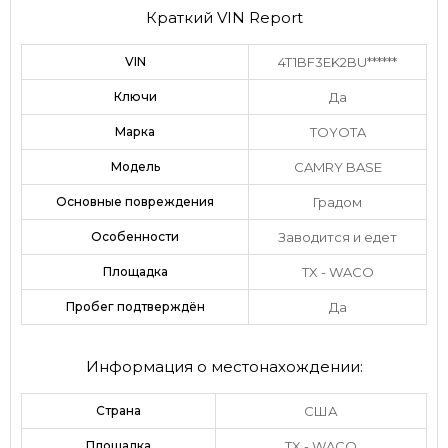
Краткий VIN Report
VIN
4T1BF3EK2BU******
Ключи
Да
Марка
TOYOTA
Модель
CAMRY BASE
Основные повреждения
Градом
Особенности
Заводится и едет
Площадка
TX - WACO
Пробег подтверждён
Да
Информация о местонахождении:
Страна
США
Площадка
TX - WACO