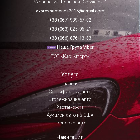
Украина, ул. Большая Окружная 4
expressamerica2015@gmail.com
+38 (067) 939-57-02
+38 (063) 025-96-21
+38 (066) 876-13-83
Наша Група Viber
ТОВ «Кар Імпорт»
Услуги
Главная
Сертификация авто
Отслеживание авто
Растаможка
Аукцион авто из США
Проверка авто
Навигация