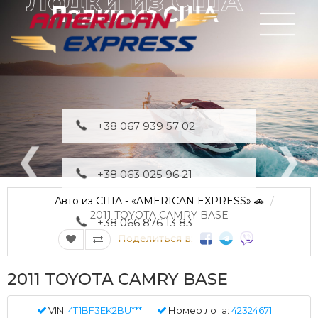
Лодки из США
+38 067 939 57 02
+38 063 025 96 21
Авто из США - «AMERICAN EXPRESS» 🚗
2011 TOYOTA CAMRY BASE
+38 066 876 13 83
Поделиться в:
2011 TOYOTA CAMRY BASE
VIN:
4T1BF3EK2BU***
Номер лота:
42324671