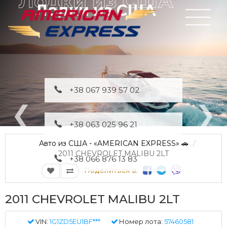
Лодки из США
+38 067 939 57 02
+38 063 025 96 21
Авто из США - «AMERICAN EXPRESS» 🚗
2011 CHEVROLET MALIBU 2LT
+38 066 876 13 83
Поделиться в:
2011 CHEVROLET MALIBU 2LT
VIN:
1G1ZD5EU1BF***
Номер лота:
57460581