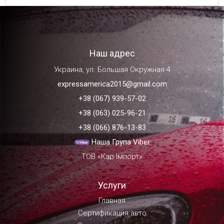
Наш адрес
Украина, ул. Большая Окружная 4
expressamerica2015@gmail.com
+38 (067) 939-57-02
+38 (063) 025-96-21
+38 (066) 876-13-83
Наша Група Viber
ТОВ «Кар Імпорт»
Услуги
Главная
Сертификация авто