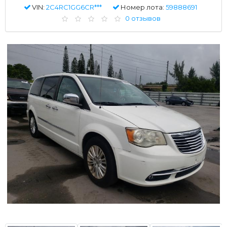
VIN:
2C4RC1GG6CR***
Номер лота:
59888691
0 отзывов