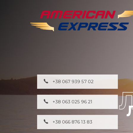
+38 067 939 57 02
+38 063 025 96 21
+38 066 876 13 83