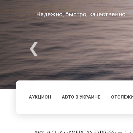
Надежно, быстро, качественно.
АУКЦИОН
АВТО В УКРАИНЕ
ОТСЛЕЖИ
Авто из США - «AMERICAN EXPRESS» 🚗
2