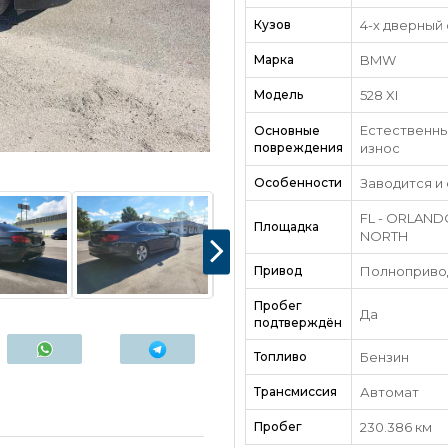
Кузов
4-х дверный
Марка
BMW
Модель
528 XI
Естественн
Основные
повреждения
износ
Особенности
Заводится и
FL - ORLAND
Площадка
NORTH
Привод
Полноприво
Пробег
Да
подтверждён
Топливо
Бензин
Трансмиссия
Автомат
Пробег
230.386 км