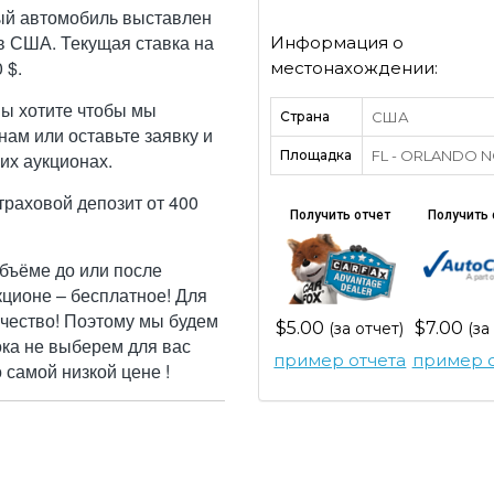
ый автомобиль выставлен
в США. Текущая ставка на
Информация о
 $.
местонахождении:
Вы хотите чтобы мы
Страна
США
ам или оставьте заявку и
Площадка
FL - ORLANDO 
их аукционах.
траховой депозит от 400
Получить отчет
Получить 
бъёме до или после
кционе – бесплатное! Для
ачество! Поэтому мы будем
$5.00
$7.00
(за отчет)
(за
ока не выберем для вас
пример отчета
пример о
самой низкой цене !