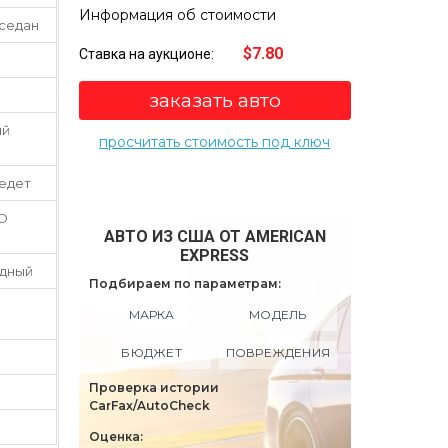
Информация об стоимости
 седан
$7.80
Ставка на аукционе:
заказать авто
ый
просчитать стоимость под ключ
 едет
O
АВТО ИЗ США ОТ AMERICAN
EXPRESS
дный
Подбираем по параметрам:
МАРКА
МОДЕЛЬ
БЮДЖЕТ
ПОВРЕЖДЕНИЯ
Проверка истории
CarFax/AutoCheck
Оценка: