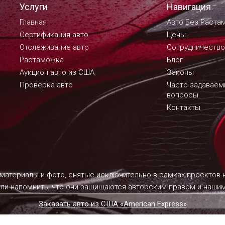
Услуги
Навигация
Главная
Авто Без Раста
Сертификация авто
Цены
Отслеживание авто
Сотрудничество
Растаможка
Блог
Аукцион авто из США
Законы
Проверка авто
Часто задавае
вопросы
Контакты
 материалы и фото, снятые исключительно в рамках проектов
ели напомнить, что они защищаются авторским правом и наш
Заказать авто из США «American Express»