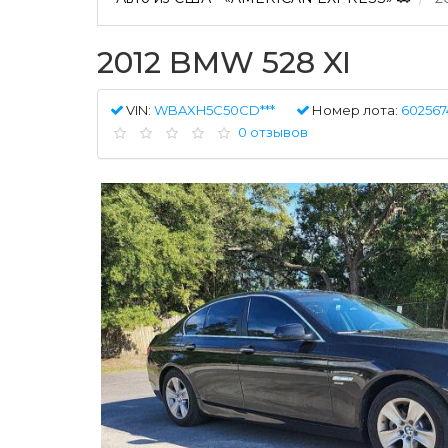
2012 BMW 528 XI
VIN:
WBAXH5C50CD***
Номер лота:
602567
0 отзывов