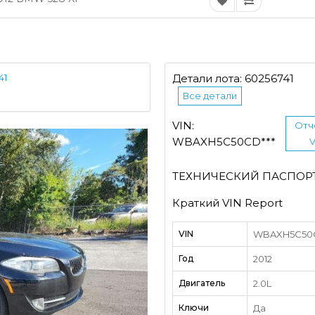
41
Детали лота: 60256741
Все детали
VIN:
Отч
WBAXH5C50CD***
V
ТЕХНИЧЕСКИЙ ПАСПОР
Краткий VIN Report
VIN
WBAXH5C50CD
Год
2012
Двигатель
2.0L
Ключи
Да