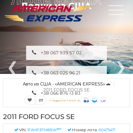
Лодки из США
+38 067 939 57 02
+38 063 025 96 21
Авто из США - «AMERICAN EXPRESS» 🚗
2011 FORD FOCUS SE
+38 066 876 13 83
Поделиться в:
2011 FORD FOCUS SE
VIN:
1FAHP3FN8BW***
Номер лота:
60475471