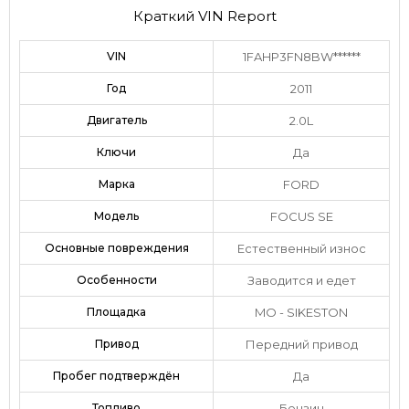
Краткий VIN Report
VIN
1FAHP3FN8BW******
Год
2011
Двигатель
2.0L
Ключи
Да
Марка
FORD
Модель
FOCUS SE
Основные повреждения
Естественный износ
Особенности
Заводится и едет
Площадка
MO - SIKESTON
Привод
Передний привод
Пробег подтверждён
Да
Топливо
Бензин