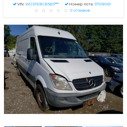
VIN:
WD3PE8CB5B5***
Номер лота:
57108061
0 отзывов