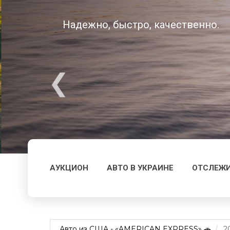
Надежно, быстро, качественно.
АУКЦИОН
АВТО В УКРАИНЕ
ОТСЛЕЖИ
Авто из США - «AMERICAN EXPRESS» 🚗
2