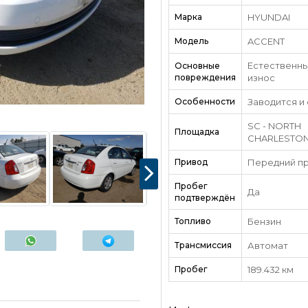
Марка
HYUNDAI
Модель
ACCENT
Естественн
Основные
повреждения
износ
Особенности
Заводится и
SC - NORTH
Площадка
CHARLESTO
Привод
Передний п
Пробег
Да
подтверждён
Топливо
Бензин
Трансмиссия
Автомат
Пробег
189.432 км