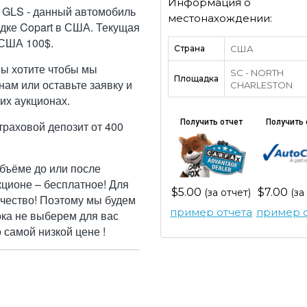
Информация о
GLS - данный автомобиль
местонахождении:
дке Copart в США. Текущая
 США 100$.
Страна
США
Вы хотите чтобы мы
SC - NORTH
Площадка
ам или оставьте заявку и
CHARLESTON
их аукционах.
Получить отчет
Получить 
траховой депозит от 400
бъёме до или после
кционе – бесплатное! Для
$5.00
$7.00
(за отчет)
(за
ачество! Поэтому мы будем
пример отчета
пример о
ока не выберем для вас
самой низкой цене !