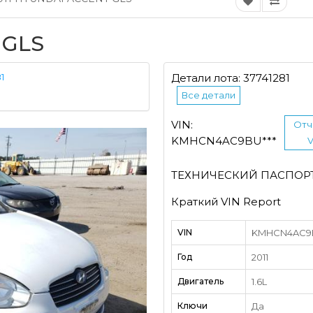
 GLS
1
Детали лота: 37741281
Все детали
VIN:
Отч
KMHCN4AC9BU***
V
ТЕХНИЧЕСКИЙ ПАСПОР
Краткий VIN Report
VIN
KMHCN4AC9BU
Год
2011
Двигатель
1.6L
Ключи
Да