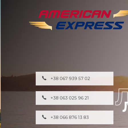
+38 067 939 57 02
+38 063 025 96 21
+38 066 876 13 83