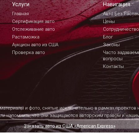
Услуги
Навигация
Главная
Авто Без Раста
Сертификация авто
Цены
Отслеживание авто
Сотрудничество
Растаможка
Блог
Аукцион авто из США
Законы
Проверка авто
Часто задавае
вопросы
Контакты
 материалы и фото, снятые исключительно в рамках проектов
ели напомнить, что они защищаются авторским правом и наш
Заказать авто из США «American Express»