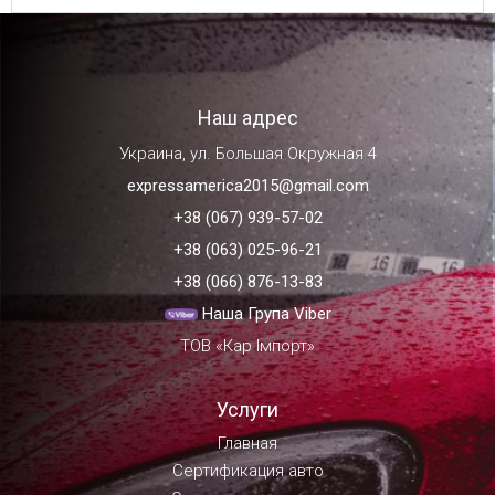
Наш адрес
Украина, ул. Большая Окружная 4
expressamerica2015@gmail.com
+38 (067) 939-57-02
+38 (063) 025-96-21
+38 (066) 876-13-83
Наша Група Viber
ТОВ «Кар Імпорт»
Услуги
Главная
Сертификация авто