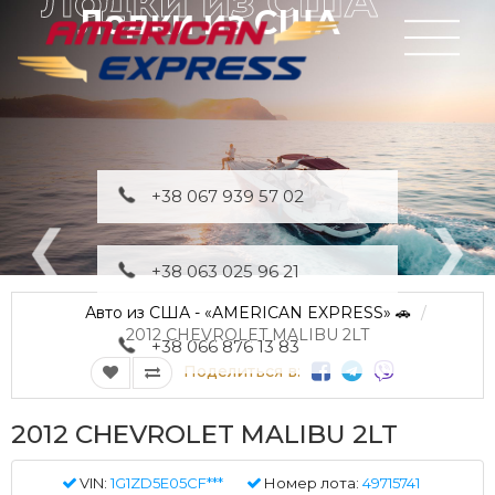
Лодки из США
+38 067 939 57 02
+38 063 025 96 21
Авто из США - «AMERICAN EXPRESS» 🚗
2012 CHEVROLET MALIBU 2LT
+38 066 876 13 83
Поделиться в:
2012 CHEVROLET MALIBU 2LT
VIN:
1G1ZD5E05CF***
Номер лота:
49715741