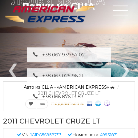
Лодки из США
+38 067 939 57 02
+38 063 025 96 21
Авто из США - «AMERICAN EXPRESS» 🚗
2011 CHEVROLET CRUZE LT
+38 066 876 13 83
Поделиться в:
2011 CHEVROLET CRUZE LT
VIN:
1G1PG5S95B7***
Номер лота:
49931871