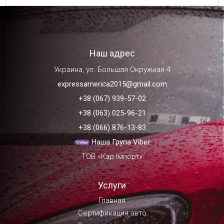
Наш адрес
Украина, ул. Большая Окружная 4
expressamerica2015@gmail.com
+38 (067) 939-57-02
+38 (063) 025-96-21
+38 (066) 876-13-83
Наша Група Viber
ТОВ «Кар Імпорт»
Услуги
Главная
Сертификация авто