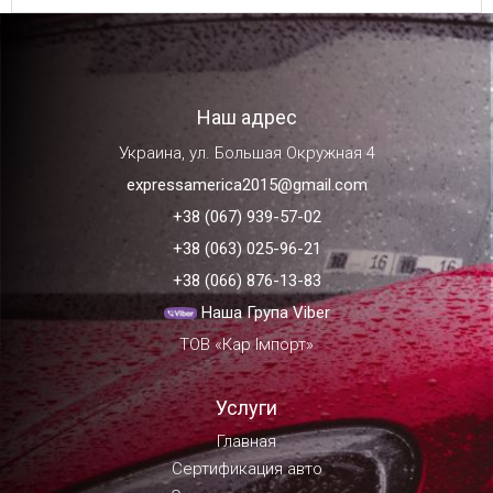
Наш адрес
Украина, ул. Большая Окружная 4
expressamerica2015@gmail.com
+38 (067) 939-57-02
+38 (063) 025-96-21
+38 (066) 876-13-83
Наша Група Viber
ТОВ «Кар Імпорт»
Услуги
Главная
Сертификация авто