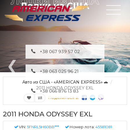
Лодки из США
+38 067 939 57 02
+38 063 025 96 21
Авто из США - «AMERICAN EXPRESS» 🚗
2011 HONDA ODYSSEY EXL
+38 066 876 13 83
Поделиться в:
2011 HONDA ODYSSEY EXL
VIN:
5FNRL5H60BB***
Номер лота:
45581081