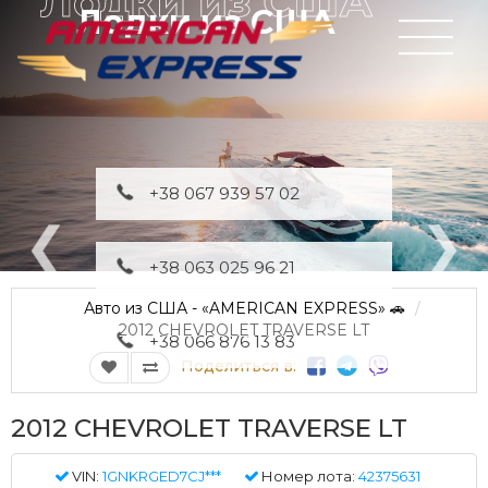
Лодки из США
+38 067 939 57 02
+38 063 025 96 21
Авто из США - «AMERICAN EXPRESS» 🚗
2012 CHEVROLET TRAVERSE LT
+38 066 876 13 83
Поделиться в:
2012 CHEVROLET TRAVERSE LT
VIN:
1GNKRGED7CJ***
Номер лота:
42375631