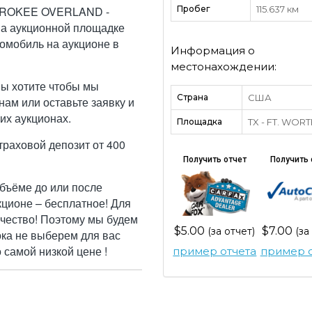
EROKEE OVERLAND -
Пробег
115.637 км
на аукционной площадке
томобиль на аукционе в
Информация о
местонахождении:
Вы хотите чтобы мы
Страна
США
ам или оставьте заявку и
их аукционах.
Площадка
TX - FT. WOR
траховой депозит от 400
Получить отчет
Получить 
бъёме до или после
кционе – бесплатное! Для
ачество! Поэтому мы будем
$5.00
$7.00
(за отчет)
(за
ока не выберем для вас
самой низкой цене !
пример отчета
пример о