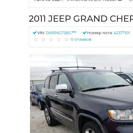
2011 JEEP GRAND CH
VIN:
1J4RR6GT2BC***
Номер лота:
42377101
0 отзывов