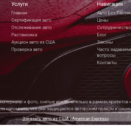
Услуги
Навигация
Главная
Авто Без Раста
Сертификация авто
Цены
Отслеживание авто
Сотрудничество
Растаможка
Блог
Аукцион авто из США
Законы
Проверка авто
Часто задавае
вопросы
Контакты
 материалы и фото, снятые исключительно в рамках проектов
ели напомнить, что они защищаются авторским правом и наш
Заказать авто из США «American Express»