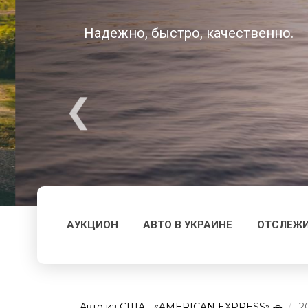
Надежно, быстро, качественно.
АУКЦИОН
АВТО В УКРАИНЕ
ОТСЛЕЖИ
Авто из США - «AMERICAN EXPRESS» 🚗
2