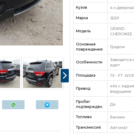
Кузов
4-х дверны
Марка
JEEP
GRAND
Модель
CHEROKEE
Основные
Градом
повреждения
Заводится 
Особенности
едет
Площадка
TX - FT. WO
4Х4 с задн
Привод
ведущими
Пробег
Да
подтверждён
Топливо
Бензин
Трансмиссия
Автомат