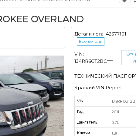
EROKEE OVERLAND
Детали лота: 42377101
Все детали
VIN:
Отче
1J4RR6GT2BC***
V
ТЕХНИЧЕСКИЙ ПАСПОР
Краткий VIN Report
VIN
1J4RR6GT2BC
Год
2011
Двигатель
5.7L
Ключи
Да