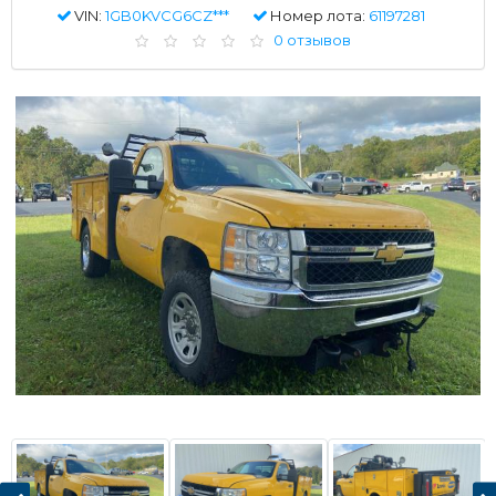
VIN:
1GB0KVCG6CZ***
Номер лота:
61197281
0 отзывов