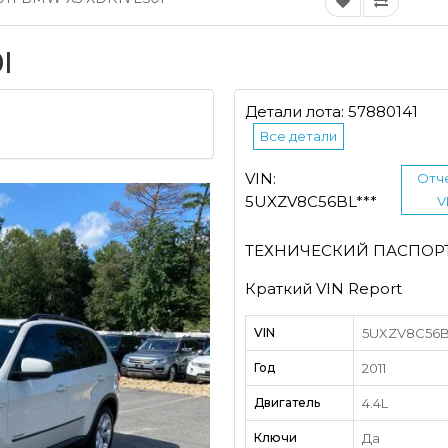
I
Детали лота: 57880141
Все детали
VIN:
Отче
5UXZV8C56BL***
V
ТЕХНИЧЕСКИЙ ПАСПОР
Краткий VIN Report
VIN
5UXZV8C56BL
Год
2011
Двигатель
4.4L
Ключи
Да