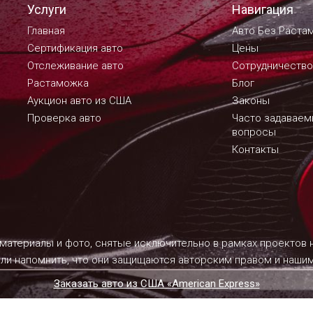
Услуги
Навигация
Главная
Авто Без Раста
Сертификация авто
Цены
Отслеживание авто
Сотрудничество
Растаможка
Блог
Аукцион авто из США
Законы
Проверка авто
Часто задавае
вопросы
Контакты
 материалы и фото, снятые исключительно в рамках проектов
ели напомнить, что они защищаются авторским правом и наш
Заказать авто из США «American Express»