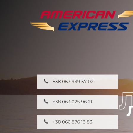
+38 067 939 57 02
+38 063 025 96 21
+38 066 876 13 83