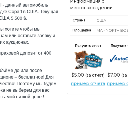
Информация о
 - данный автомобиль
местонахождении:
дке Copart в США. Текущая
США 5,500 $.
Страна
США
Вы хотите чтобы мы
Площадка
MA - NORTH BO
ам или оставьте заявку и
их аукционах.
Получить отчет
Получить 
траховой депозит от 400
бъёме до или после
$5.00
$7.00
(за отчет)
(за
кционе – бесплатное! Для
ачество! Поэтому мы будем
пример отчета
пример о
ока не выберем для вас
самой низкой цене !