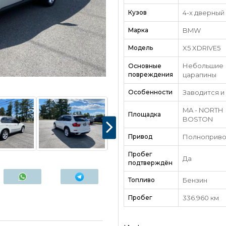
Кузов
4-х дверный
Марка
BMW
Модель
X5 XDRIVE5
Небольшие
Основные
повреждения
царапины
Особенности
Заводится и
MA - NORTH
Площадка
BOSTON
Привод
Полноприв
Пробег
Да
подтверждён
Топливо
Бензин
Пробег
336.960 км