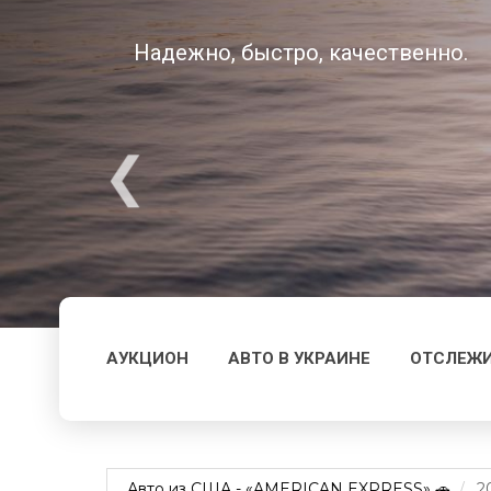
Надежно, быстро, качественно.
АУКЦИОН
АВТО В УКРАИНЕ
ОТСЛЕЖИ
Авто из США - «AMERICAN EXPRESS» 🚗
2