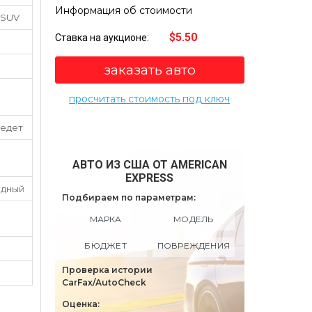
Информация об стоимости
 SUV
$5.50
Ставка на аукционе:
заказать авто
просчитать стоимость под ключ
 едет
АВТО ИЗ США ОТ AMERICAN
EXPRESS
одный
Подбираем по параметрам:
МАРКА
МОДЕЛЬ
БЮДЖЕТ
ПОВРЕЖДЕНИЯ
Проверка истории
CarFax/AutoCheck
Оценка: