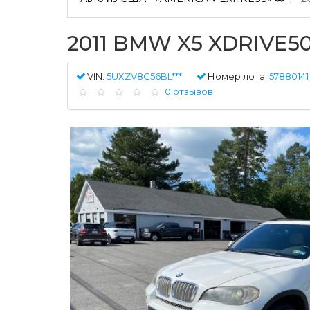
2011 BMW X5 XDRIVE50
VIN:
5UXZV8C56BL***
Номер лота:
57880141
0 отзывов